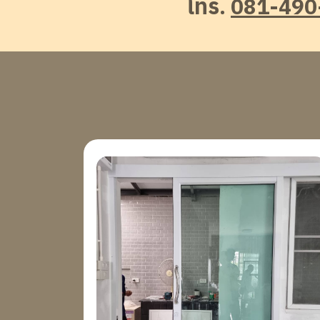
โทร.
081-490