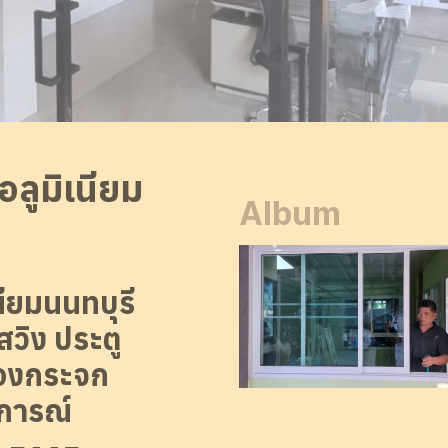
อลูมิเนียม
Album
นียมนนทบุรี
ผลงานทางร้าน
สวิง ประตู
ห้องกระจก
บการณ์